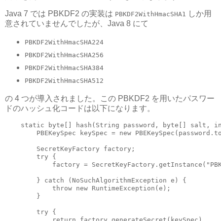
Java 7 では PBKDF2 の実装は
しか用
PBKDF2WithHmacSHA1
意されていませんでしたが、Java 8 にて
PBKDF2WithHmacSHA224
PBKDF2WithHmacSHA256
PBKDF2WithHmacSHA384
PBKDF2WithHmacSHA512
の 4 つが導入されました。この PBKDF2 を用いたパスワー
ドのハッシュ化コードは以下になります。
    static byte[] hash(String password, byte[] salt, in
        PBEKeySpec keySpec = new PBEKeySpec(password.to
        SecretKeyFactory factory;

        try {

            factory = SecretKeyFactory.getInstance("PBK
        } catch (NoSuchAlgorithmException e) {

            throw new RuntimeException(e);

        }

        try {

            return factory.generateSecret(keySpec)
