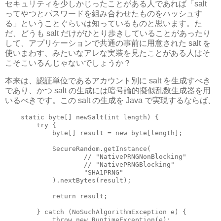
セキュリティを少しかじったことがある人であれば「salt
ってやつとパスワードを組み合わせたものをハッシュす
る」ということぐらいは知っているものと思います。た
だ、どうも salt だけがひとり歩きしていることがあったり
して、アプリケーションで共通の事前に用意された salt を
使いまわす、みたいなアレな実装を見たことがある人はそ
こそこいるんじゃないでしょうか？
本来は、認証単位であるアカウント別に salt を生成すべき
であり、かつ salt の生成には暗号論的擬似乱数生成器を用
いるべきです。この salt の生成を Java で実現するならば、
    static byte[] newSalt(int length) {

        try {

            byte[] result = new byte[length];

            SecureRandom.getInstance(

                    // "NativePRNGNonBlocking"

                    // "NativePRNGBlocking"

                    "SHA1PRNG"

            ).nextBytes(result);

            return result;

        } catch (NoSuchAlgorithmException e) {

            throw new RuntimeException(e);
