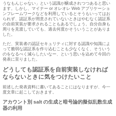
うなもんじゃない」という認識が醸成されつつあると思い
ます。しかし、マイナー or オレオレ Web アプリケーショ
ンフレームワークなどを利用しているとそうもいってはお
られず、認証系が用意されていないときはやむなく認証系
の自前実装が要求されることもあるでしょう。自分自身も
周りを見渡していても、過去何度かそういうことがありま
した。
ただ、実装者の認証セキュリティに対する認識や知識によ
って脆弱な認証系を作り込むことも少なくなく、そういう
のをなるべく減らしたいなー、という思いを込めて今回の
発表に至りました。
どうしても認証系を自前実装しなければ
ならないときに気をつけたいこと
前述した発表資料に書いてあることにはなりますが、今一
度文章に起こしておきます。
アカウント別 salt の生成と暗号論的擬似乱数生成
器の利用