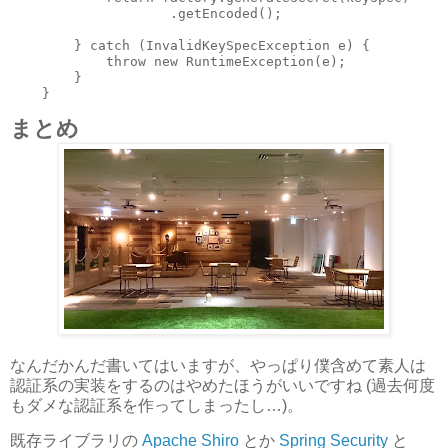
                    .getEncoded();

        } catch (InvalidKeySpecException e) {

            throw new RuntimeException(e);

        }

まとめ
なんだかんだ書いてはいますが、やっぱり僕含めて素人は
認証系の実装をするのはやめたほうがいいですね (過去何度
もダメな認証系を作ってしまったし…)。
既存ライブラリの
Apache Shiro
とか
Spring Security
と