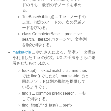
ドのうち、最初の子ノードを求め
る。
TrieBase#sibling() ... Trie・ノードの
走査。指定のノードの、次の兄弟ノ
ードを求める。
class CompleterBase ... predictive
search。Iterator パターンで、文字列
を順次列挙する。
marisa-trie
... やたさんによる、簡潔データ構造
を利用した Trie の実装。UX の手法をさらに発
展させたものっぽい。
lookup() ... exact match。sumire-tries
では find() でしたが、marisa-trie では
同名メソッドは別の機能を提供して
いるようです。
find() ... common prefix search。一括
して列挙する。
find_first()/find_last() ... prefix
search。