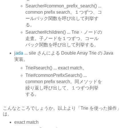
Searcher#common_prefix_search() ...
common prefix search。１つずつ、コ
ールバック関数を呼び出して列挙す
る。
Searcher#children() ... Trie・ノードの
走査。子ノードを１つずつ、コール
バック関数を呼び出して列挙する。
jada
... sile さんによる Double Array Trie の Java
実装。
Trie#search() ... exact match。
Trie#commonPrefixSearch() ...
common prefix search。同メソッドを
繰り返し呼び出して、１つずつ列挙
する。
こんなところでしょうか。以上より「Trie を使った操作」
は、
exact match